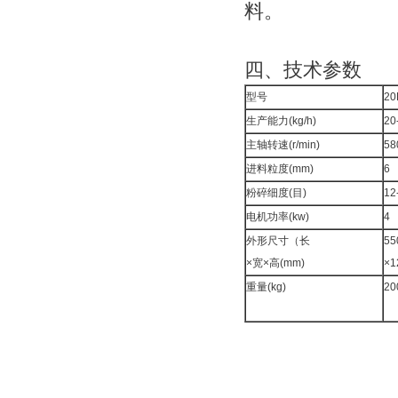
料。
四、技术参数
型号
20
生产能力(kg/h)
20
主轴转速(r/min)
58
进料粒度(mm)
6
粉碎细度(目)
12
电机功率(kw)
4
外形尺寸（长
55
×宽×高(mm)
×1
重量(kg)
20