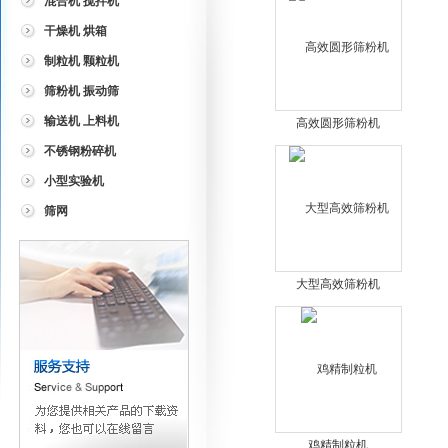
混合机 搅拌机
干燥机 烘箱
制粒机 颗粒机
筛粉机 振动筛
输送机 上料机
高效圆形筛粉机
不锈钢粉碎机
小型实验机
筛网
大型高效筛粉机
鸡精制粒机