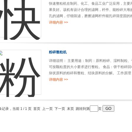
快速整粒机在制药、化工、食品工业广泛应用，主要
果良好。该机有设计合理的滤网，杆件、能粉碎大堆
孔的滤网，仔细筛滤，磨擦滤网杆件能扎碎筛坚固的
式颗粒机。...
详细内容 >>
粉碎整粒机
详细说明： 主要用途：制药：原料粉碎、湿料制粒
可按颗粒度的大小要求进行整粒。 食品：饼干粉碎回
块状原料的粉碎和整粒、结块原料的分解。 工作原理
后，落入锥形工作室，由旋转回转刀对原料起旋流作
详细内容 >>
于回转刀的高速旋转与筛网面产生剪切作用，颗粒在旋.
 条记录，当前 1 / 1 页 首页 上一页 下一页 末页 跳转到第
页