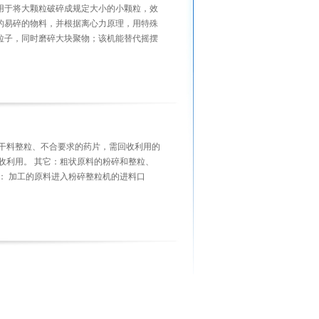
用于将大颗粒破碎成规定大小的小颗粒，效
的易碎的物料，并根据离心力原理，用特殊
粒子，同时磨碎大块聚物；该机能替代摇摆
、干料整粒、不合要求的药片，需回收利用的
收利用。 其它：粗状原料的粉碎和整粒、
： 加工的原料进入粉碎整粒机的进料口
用，并以离心力将颗粒甩向筛网面，同时同
..