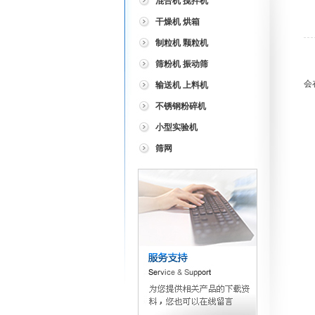
混合机 搅拌机
干燥机 烘箱
制粒机 颗粒机
（
筛粉机 振动筛
会
输送机 上料机
不锈钢粉碎机
（
小型实验机
筛网
（
（
（
（