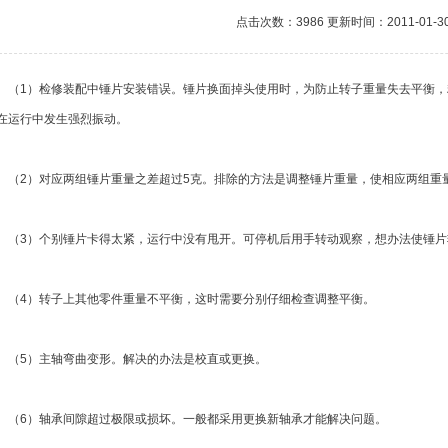
点击次数：3986 更新时间：2011-01-3
1）检修装配中锤片安装错误。锤片换面掉头使用时，为防止转子重量失去平衡，
在运行中发生强烈振动。
2）对应两组锤片重量之差超过5克。排除的方法是调整锤片重量，使相应两组重量
3）个别锤片卡得太紧，运行中没有甩开。可停机后用手转动观察，想办法使锤片
4）转子上其他零件重量不平衡，这时需要分别仔细检查调整平衡。
5）主轴弯曲变形。解决的办法是校直或更换。
6）轴承间隙超过极限或损坏。一般都采用更换新轴承才能解决问题。