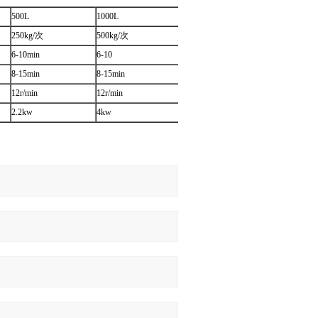
500L
1000L
250kg/次
500kg/次
6-10min
6-10
8-15min
8-15min
12r/min
12r/min
2.2kw
4kw