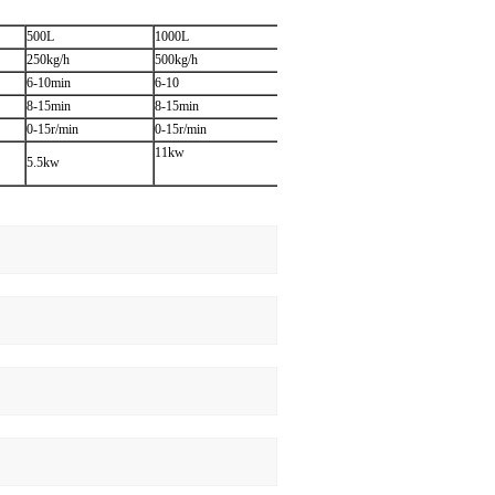
500L
1000L
250kg/h
500kg/h
6-10min
6-10
8-15min
8-15min
0-15r/min
0-15
r/min
11kw
5.5kw