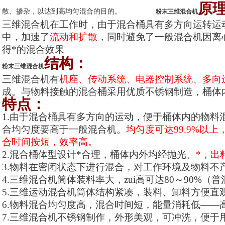
原
散、掺杂，以达到高均匀混合的目的。
粉末三维混合机
三维混合机在工作时，由于混合桶具有多方向运转运
中，加速了
流动和扩散
，同时避免了一般混合机因离
得*的混合效果
结构：
粉末三维混合机
三维混合机有
机座、传动系统、电器控制系统、多向
成。与物料接触的混合桶采用优质不锈钢制造，桶体
特点：
1.由于混合桶具有多方向的运动，便于桶体内的物料
合均匀度要高于一般混合机。
均匀度可达99.9%以上，
合时间按短，效率高。
2.混合桶体型设计*合理，桶体内外均经抛光、
*，出
3.物料在密闭状态下进行混合，对工作环境及物料不
4.三维混合机筒体装料率大，zui高可达80～90%（普
5.三维运动混合机筒体结构紧凑，装料、卸料方便直
6.物料混合均匀度高，混合时间短，能量消耗低——
7.三维混合机不锈钢制作，外形美观，可冲洗，