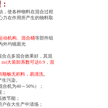
理：
动，使各种物料在混合过程
心力在作用所产生的物料取
运动机构、混合桶
等部件组
内外均镜面光
混合点多混合效果好，其混
zui大装卸系数可达0.9，混
料顺畅无积料，易清洗
。
产生污染。
混合机为40～50%）；
观；
高效节能；
便于用户在大生产中清场；