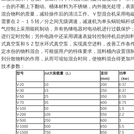
－合的不断上下翻动。桶体材料为不锈钢，内外抛光处理，表
混合物料的质量，减轻操作后的清洁工作。Ｖ型混合机采用电
需要在２－１５转／分之间无级调速，减速机为单头蜗轮蜗杆
气控制上采用能耗制动，并有热继电器对电动机进行过载保护
进行定时控制；另外电路中还采用调速表旋转控制停机后的卸
式真空泵和ＳＺ型水环式真空泵，实现真空进料，改善工作条
定水份的物料混合，可根据用户的特殊要求，混料桶内设置强
到分散物料的作用，从而可缩短混合时间，使物料混合得更加
技术参数：
型号
zui大装载量（
L
）
直径
功率
(mm)
（
kw
）
V-20
10
200
0.37
V-30
15
250
0.37
V-50
25
350
0.55
V-70
35
400
0.75
V-100
50
500
1.5
V-200
100
550
2.2
V-500
250
600
3
V-1000
500
650
5.5
V-1500
750
850
7.5