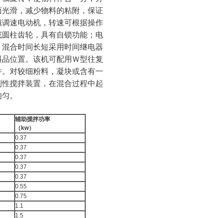
面光滑，减少物料的粘附，保证
磁调速电动机，转速可根据操作
或圆柱齿轮，具有自锁功能；电
；混合时间长短采用时间继电器
料品位置。该机可配用Ｗ型往复
件。
对较细粉料，凝块或含有一
制性搅拌装置，在混合过程中起
均匀。
辅助搅拌功率
（
kw
）
0.37
0.37
0.37
0.37
0.37
0.55
0.75
1.1
1.5