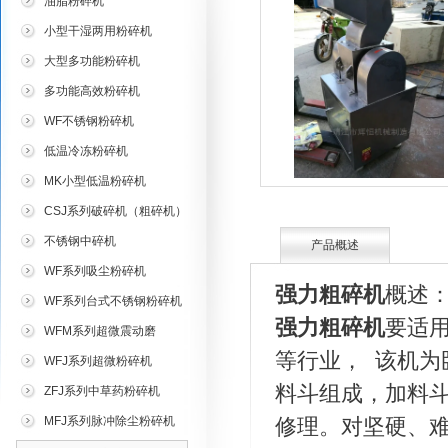
油脂粉碎机
小型干湿两用粉碎机
大型多功能粉碎机
多功能高效粉碎机
WF不锈钢粉碎机
低温冷冻粉碎机
MK小型低温粉碎机
CSJ系列破碎机（粗碎机）
不锈钢中碎机
产品概述
WF系列吸尘粉碎机
强力粗碎机
概述
WF系列台式不锈钢粉碎机
强力粗碎机
要适
WFM系列超微震动磨
等行业， 该机
WFJ系列超微粉碎机
料斗组成，加料
ZFJ系列中草药粉碎机
MFJ系列脉冲除尘粉碎机
修理。对坚硬、