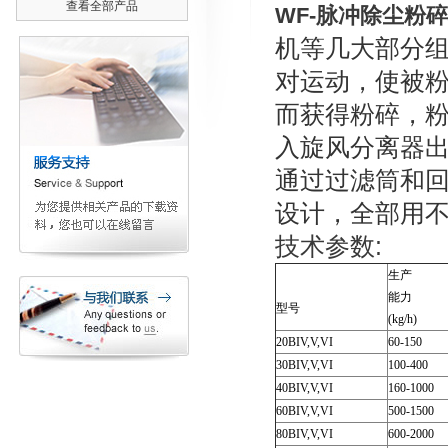
查看全部产品
WF-
脉冲除尘粉碎
机等几大部分
对运动，使被
而获得粉碎，
入旋风分离器
通过过滤筒和回
设计，全部用
技术参数:
生产
能力
型号
(kg/h)
20BIV,V,VI
60-150
30BIV,V,VI
100-400
40BIV,V,VI
160-1000
60BIV,V,VI
500-1500
80BIV,V,VI
600-2000