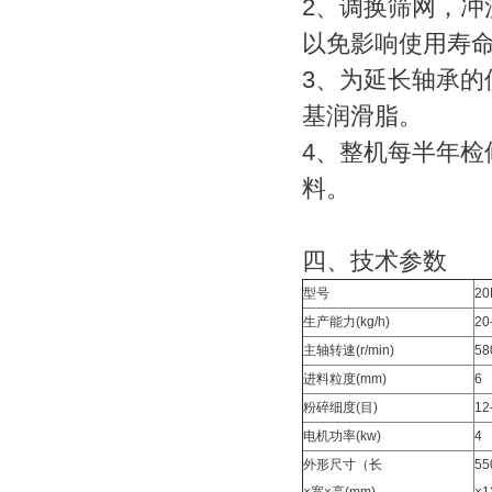
2、调换筛网，
以免影响使用寿
3、为延长轴承的
基润滑脂。
4、整机每半年
料。
四、技术参数
型号
20
生产能力(kg/h)
20
主轴转速(r/min)
58
进料粒度(mm)
6
粉碎细度(目)
12
电机功率(kw)
4
外形尺寸（长
55