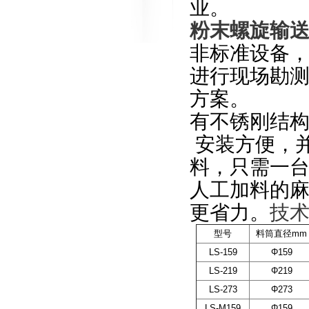
业。
粉末螺旋输
非标准设备
进行现场勘
方案。
有不锈刚结
安装方便，
料，只需一
人工加料的
更省力。
技
型号
料筒直径mm
LS-159
Φ159
LS-219
Φ219
LS-273
Φ273
LS-M159
Φ159