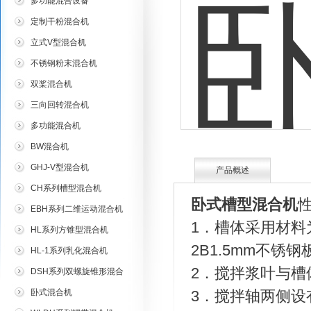
多功能混合设备
定制干粉混合机
立式V型混合机
不锈钢粉末混合机
双桨混合机
三向回转混合机
多功能混合机
BW混合机
GHJ-V型混合机
产品概述
CH系列槽型混合机
卧式槽型混合机
EBH系列二维运动混合机
1．槽体采用材料为3
HL系列方锥型混合机
2B1.5mm不锈
HL-1系列乳化混合机
2．搅拌浆叶与槽
DSH系列双螺旋锥形混合
机
卧式混合机
3．搅拌轴两侧设