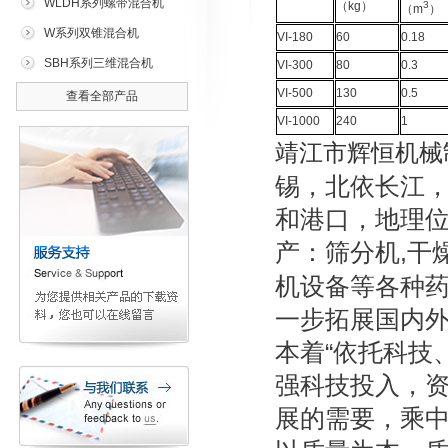
WLDH系列螺带混合机
（kg）
3
（m
）
W系列双锥混合机
VI-180
60
0.18
SBH系列三维混合机
VI-300
80
0.3
VI-500
130
0.5
查看全部产品
VI-1000
240
1
靖江市辉恒机械
锡，北依长江
和港口，地理位
产：筛分机,干
机设备等各种
一步拓展国内
本着“依托科技
强科技投入，资
展的需要，乘中