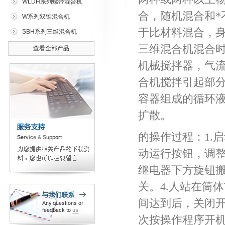
WLDH系列螺带混合机
合，随机混合和
W系列双锥混合机
于比材料混合，
SBH系列三维混合机
三维混合机混合
查看全部产品
机械搅拌器，气
合机搅拌引起部
容器组成的循环
扩散。
的操作过程：1.
动运行按钮，调
继电器下方旋钮搬
关。4.
人站在筒体
间达到后，关闭
次按操作程序开