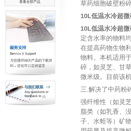
查看全部产品
草药细胞破壁粉
10L低温水冷超
10L低温水冷超
定含水率的物料
在提高药物生物
物料。本机适用
碎，如灵芝、甘
微米级。目前该
三.解决了中药粉
强纤维性（如灵
脂类（如乳香、
子、水蛭等）矿物
用药量及提高微粉