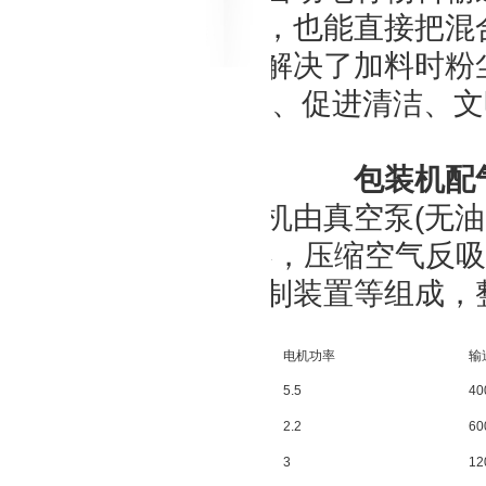
地料斗中，也能直接把混
动强度，解决了加料时粉
GMP认证、促进清洁、
真空加 包装机配
真空加料机由真空泵(无
PE过滤器，压缩空气反
位自动控制装置等组成，
真空加料机 技术参数：
型号
电机功率
输送
ZKS-1
5.5
40
ZKS-2
2.2
60
ZKS-3
3
12