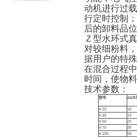
动机进行过
行定时控制
后的卸料品
Ｚ型水环式
对较细粉料
据用户的特
在混合过程
时间，使物
技术参数：
型号
zui
V-20
10
V-30
15
V-50
25
V-70
35
V-100
50