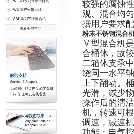
WLDH系列螺带混合机
较强的腐蚀
W系列双锥混合机
观、混合均匀
SBH系列三维混合机
据用户要求
查看全部产品
粉末不锈钢混合
Ｖ型混合机
合桶体，故
二箱体支承
绕同一水平
上下翻动。
光滑，减少
操作后的清
机，转速可
调速，减速
功能；电气