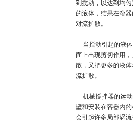
到搅动，以达到均匀
的液体，结果在溶器
对流扩散。
当搅动引起的液体
面上出现剪切作用，
散，又把更多的液体
流扩散。
机械搅拌器的运动
壁和安装在容器内的
会引起许多局部涡