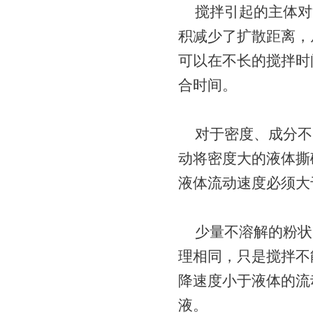
搅拌引起的主体对
积减少了扩散距离，
可以在不长的搅拌时
合时间。
对于密度、成分不
动将密度大的液体撕
液体流动速度必须大
少量不溶解的粉状
理相同，只是搅拌不
降速度小于液体的流
液。