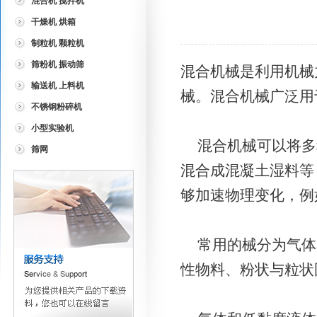
混合机 搅拌机
干燥机 烘箱
制粒机 颗粒机
筛粉机 振动筛
混合机械是利用机械
输送机 上料机
械。混合机械广泛用
不锈钢粉碎机
小型实验机
混合机械可以将多
筛网
混合成混凝土湿料等
够加速物理变化，例
常用的械分为气体
性物料、粉状与粒状