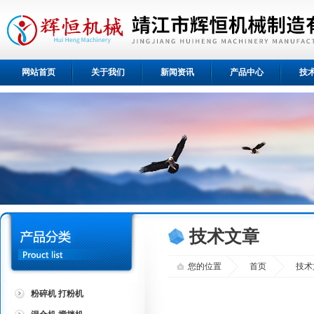
网站首页
关于我们
新闻资讯
产品中心
技
技术文章
您的位置
首页
技术
粉碎机 打粉机