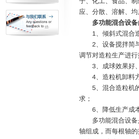
子、化工、食品、制
应、分散、溶解、均
多功能混合设备
1、倾斜式混合造
2、设备搅拌简与
调节对造粒生产进行
3、成球效果好、
4、造粒机卸料方
5、混合造粒机的
求；
6、降低生产成本
多功能混合设备是
轴组成，而每根轴的