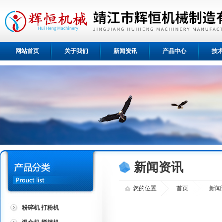
网站首页
关于我们
新闻资讯
产品中心
技
新闻资讯
您的位置
首页
新闻
粉碎机 打粉机