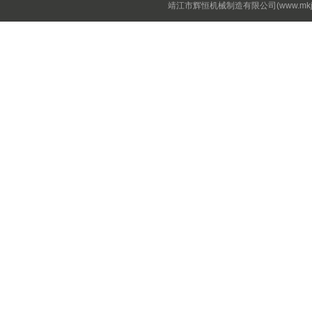
靖江市辉恒机械制造有限公司(www.mkjx