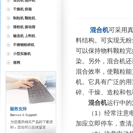
混合机 搅拌机
干燥机 烘箱
制粒机 颗粒机
筛粉机 振动筛
混合机
可采用
输送机 上料机
料结构。可实现无粉
不锈钢粉碎机
可以保持物料颗粒完
小型实验机
染。另外，混合机还
筛网
混合效率，使颗粒能
机。它具有广泛的用
碎、干燥、造粒和包
混合机
运行中的
（1）经常注意电
加应立即停车，查清