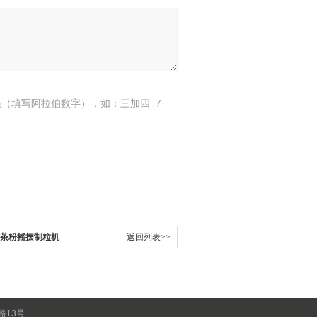
（填写阿拉伯数字），如：三加四=7
茶/茶粉摇摆制粒机
返回列表>>
路13号