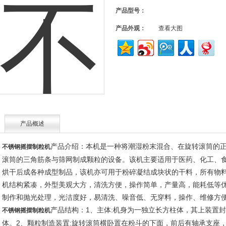
产品型号：
产品外观：
查看大图
产品概述
产品介绍：本机是一种将潮湿粉末混合、在旋转滚筒的
不锈钢摇摆制粒机
滚筒的三角筋条与筛网制成颗粒的设备。该机主要适用于医药、化工、
烘干后成各种成型制品，该机亦可用于粉碎凝结成块状的干料，所有物
机结构紧凑，外型美观大方，清洗方便，操作简单，产量高，能耗低等
制作和抛光处理，光洁度好，易清洗、噪音低、无穿料，操作、维修方便
产品结构：1、主体:机身为一独立长方柱体，其上装置
不锈钢摇摆制粒机
体。2、颗粒制造装置:旋转滚筒横卧置在粉斗的下面，前后有轴承支座