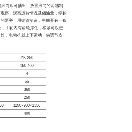
转滚筒即可抽出，放置滚筒的两端制
可观察，观察运转情况及储油量，蜗轮
筒的两旁，用钢管制造，中间开有一条
上，手轮内有齿轮撑住，松紧可以进
杆栓，电动机就上下运动，供调节皮
YK-250
150-400
4
55
360
250
50
1150×900×1350
400