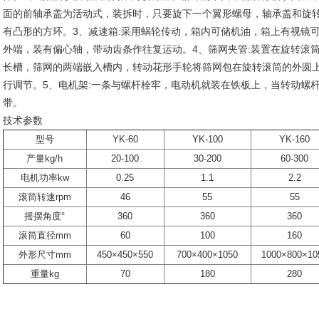
面的前轴承盖为活动式，装拆时，只要旋下一个翼形螺母，轴承盖和旋
有凸形的方环。3、减速箱:采用蜗轮传动，箱内可储机油，箱上有视镜
外端，装有偏心轴，带动齿条作往复运动。4、筛网夹管:装置在旋转滚
长槽，筛网的两端嵌入槽内，转动花形手轮将筛网包在旋转滚筒的外圆
行调节。5、电机架:一条与螺杆栓牢，电动机就装在铁板上，当转动螺
带。
技术参数
型号
YK-60
YK-100
YK-160
产量kg/h
20-100
30-200
60-300
电机功率kw
0.25
1.1
2.2
滚筒转速rpm
46
55
55
摇摆角度°
360
360
360
滚筒直径mm
60
100
160
外形尺寸mm
450×450×550
700×400×1050
1000×800×10
重量kg
70
180
280