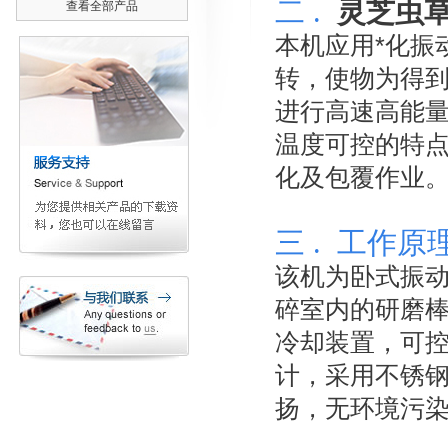
二 .
灵芝虫
查看全部产品
本机应用*化振
转，使物为得
进行高速高能
温度可控的特
化及包覆作业
三 .
工作原
该机为卧式振
碎室内的研磨
冷却装置，可控
计，采用不锈
扬，无环境污