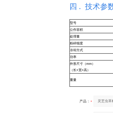
四 .
技术参
型号
公作容积
处理量
粉碎细度
冷却方式
功率
外形尺寸（mm）
（长×宽×高）
重量
产品：