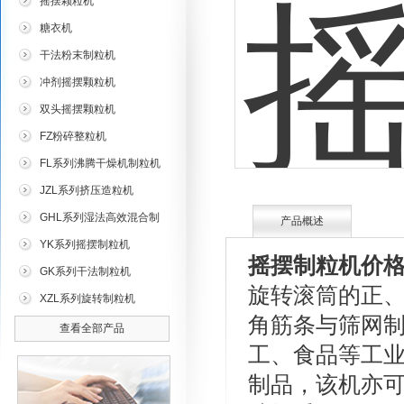
摇摆颗粒机
糖衣机
干法粉末制粒机
冲剂摇摆颗粒机
双头摇摆颗粒机
FZ粉碎整粒机
FL系列沸腾干燥机制粒机
JZL系列挤压造粒机
GHL系列湿法高效混合制
产品概述
粒机
YK系列摇摆制粒机
摇摆制粒机价
GK系列干法制粒机
旋转滚筒的正
XZL系列旋转制粒机
角筋条与筛网
查看全部产品
工、食品等工
制品，该机亦