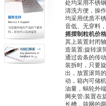
处均采用不锈
清洗方便，操
均采用优质不
音低、无穿料，
摇摆制粒机价
其上装置封闭轴
造装置:旋转滚
通过齿条的传
装拆时，只要
出，放置滚筒的
动，箱内可储
油量，蜗轮外端
网夹管:装置在
长槽，筛网的