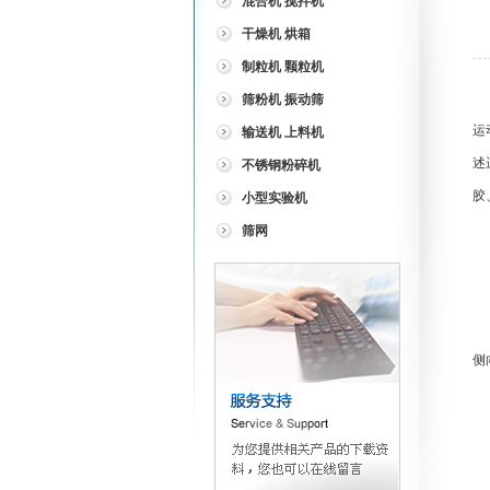
混合机 搅拌机
干燥机 烘箱
制粒机 颗粒机
卧
筛粉机 振动筛
运
输送机 上料机
述
不锈钢粉碎机
胶
小型实验机
筛网
下
1
侧
2