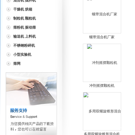
混合机 搅拌机
干燥机 烘箱
制粒机 颗粒机
筛粉机 振动筛
输送机 上料机
螺带混合机厂家
不锈钢粉碎机
小型实验机
筛网
冲剂摇摆颗粒机
多用双螺旋锥形混合机