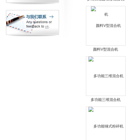
颜料V型混合机
多功能三维混合机